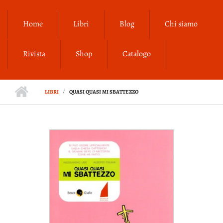
Salta al contenuto principale
Home
Libri
Blog
Chi siamo
Rivista
Shop
Catalogo
LIBRI
QUASI QUASI MI SBATTEZZO