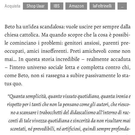
Acquista
Shop Uaar
IBS
Amazon
laFeltrinelli
…
Be­to ha un’i­dea scan­da­lo­sa: vuo­le usci­re per sem­pre dal­la
chie­sa cat­to­li­ca. Ma quan­do sco­pre che la co­sa è pos­si­bi­
le co­min­cia­no i pro­ble­mi: ge­ni­to­ri an­sio­si, pa­ren­ti pre­
oc­cu­pa­ti, ami­ci in­sof­fe­ren­ti. Pre­ti ami­che­vo­li co­me non
mai… In que­sta sto­ria in­cre­di­bi­le – real­men­te ac­ca­du­ta
– l’in­te­ro uni­ver­so so­cia­le lot­ta e com­plot­ta con­tro chi,
co­me Be­to, non si ras­se­gna a su­bi­re pas­si­va­men­te lo sta­
tus quo.
“Quan­ta sem­pli­ci­tà, quan­to vis­su­to quo­ti­dia­no, quan­ta iro­nia e
ri­spet­to per i tan­ti che non la pen­sa­no co­me gli au­to­ri, che rie­sco­
no a scan­sa­re i tra­boc­chet­ti del di­da­sca­li­smo al­l’in­ter­no di rac­
con­ti di ta­le vi­vez­za quo­ti­dia­na e sin­ce­ri­tà da non ri­sul­ta­re mai
scon­ta­ti, né pre­ve­di­bi­li, né ar­ti­fi­cio­si, quin­di sem­pre pro­fon­da­