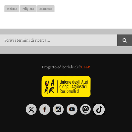
ateismo
religione
sbattezzo
FORM DI RICERCA
Progetto editoriale dell’
UAAR