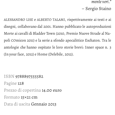
men­te ve­ri.”
– Ser­gio Stai­no
e
, ri­spet­ti­va­men­te ai te­sti e ai
ALES­SAN­DRO
LI­SE
AL­BER­TO
TA­LA­MI
di­se­gni, col­la­bo­ra­no dal 2001. Han­no pub­bli­ca­to le au­to­pro­du­zio­ni
Mor­te ai ca­val­li di Blad­der To­wn (2010, Pre­mio Nuo­ve Stra­de al Na­
po­li
mi­con 2011) e la se­rie a sfon­do apo­ca­lit­ti­co Escha­ton. Tra le
CO
an­to­lo­gie che han­no ospi­ta­to le lo­ro sto­rie bre­vi: In­ner spa­ce n. 3
(In your fa­ce, 2012) e Ho­me (De­le­bi­le, 2012).
ISBN
9788897555582
Pagine
128
Prezzo di copertina
14.00 euro
Formato
15×21 cm
Data di uscita
Gennaio 2013