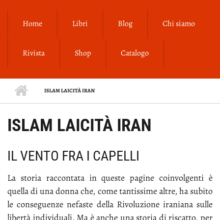
Salta al contenuto principale
Home
Libri
Blog
Chi siamo
Rivista
Shop
Catalogo
ISLAM LAICITÀ IRAN
ISLAM LAICITÀ IRAN
IL VENTO FRA I CAPELLI
La sto­ria rac­con­ta­ta in que­ste pa­gi­ne coin­vol­gen­ti è
quel­la di una don­na che, co­me tan­tis­si­me al­tre, ha su­bi­to
le con­se­guen­ze ne­fa­ste del­la Ri­vo­lu­zio­ne ira­nia­na sul­le
li­ber­tà in­di­vi­dua­li. Ma è an­che una sto­ria di ri­scat­to, per