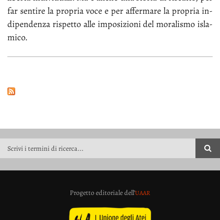
far sen­ti­re la pro­pria vo­ce e per af­fer­ma­re la pro­pria in­
di­pen­den­za ri­spet­to al­le im­po­si­zio­ni del mo­ra­li­smo isla­
mi­co.
FORM DI RICERCA
Progetto editoriale dell’
UAAR