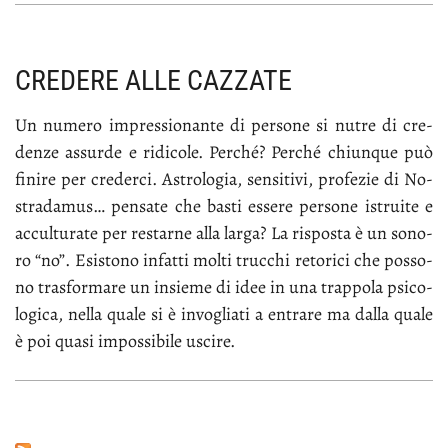
CREDERE ALLE CAZZATE
Un nu­me­ro im­pres­sio­nan­te di per­so­ne si nu­tre di cre­
den­ze as­sur­de e ri­di­co­le. Per­ché? Per­ché chiun­que può
fi­ni­re per cre­der­ci. Astro­lo­gia, sen­si­ti­vi, pro­fe­zie di No­
stra­da­mus… pen­sa­te che ba­sti es­se­re per­so­ne istrui­te e
ac­cul­tu­ra­te per re­star­ne al­la lar­ga? La ri­spo­sta è un so­no­
ro “no”. Esi­sto­no in­fat­ti mol­ti truc­chi re­to­ri­ci che pos­so­
no tra­sfor­ma­re un in­sie­me di idee in una trap­po­la psi­co­
lo­gi­ca, nel­la qua­le si è in­vo­glia­ti a en­tra­re ma dal­la qua­le
è poi qua­si im­pos­si­bi­le usci­re.