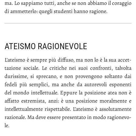
ma. Lo sap­pia­mo tut­ti, an­che se non ab­bia­mo il co­rag­gio
di am­met­ter­lo: que­gli stu­den­ti han­no ra­gio­ne.
ATEISMO RAGIONEVOLE
L’a­tei­smo è sem­pre più dif­fu­so, ma non lo è la sua ac­cet­
ta­zio­ne so­cia­le. Le cri­ti­che nei suoi con­fron­ti, tal­vol­ta
du­ris­si­me, si spre­ca­no, e non pro­ven­go­no sol­tan­to dai
fe­de­li più sem­pli­ci, ma an­che da au­to­re­vo­li espo­nen­ti
del mon­do in­tel­let­tua­le. Ep­pu­re la po­si­zio­ne atea non è
af­fat­to estre­mi­sta, an­zi: è una po­si­zio­ne mo­ral­men­te e
in­tel­let­tual­men­te ri­spet­ta­bi­le. L’a­tei­smo è as­so­lu­ta­men­te
ra­zio­na­le. Ma de­ve es­se­re pre­sen­ta­to in mo­do ra­gio­ne­vo­
le.