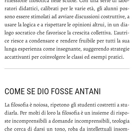
ri­fles­sio­ne fi­lo­so­fi­ca nel­le scuo­le. Con una se­rie di la­bo­
ra­to­ri di­dat­ti­ci, ca­li­bra­ti per le va­rie età, gli alun­ni pos­
so­no es­se­re sti­mo­la­ti ad av­via­re di­scus­sio­ni co­strut­ti­ve, a
usa­re la lo­gi­ca e a ri­spet­ta­re le opi­nio­ni al­trui, in un dia­
lo­go so­cra­ti­co che fa­vo­ri­sce la cre­sci­ta col­let­ti­va. L’au­tri­
ce rie­sce a con­den­sa­re e ren­de­re frui­bi­le per tut­ti la sua
lun­ga espe­rien­za co­me in­se­gnan­te, sug­ge­ren­do stra­te­gie
ac­cat­ti­van­ti per coin­vol­ge­re le clas­si ed esem­pi pra­ti­ci.
COME SE DIO FOSSE ANTANI
La fi­lo­so­fia è no­io­sa, ri­pe­to­no gli stu­den­ti co­stret­ti a stu­
diar­la. Per mol­ti di lo­ro la fi­lo­so­fia è un in­sie­me di ri­spo­
ste in­com­pren­si­bi­li a do­man­de in­com­pren­si­bi­li, teo­lo­gia
che cer­ca di dar­si un to­no, ro­ba da in­tel­let­tua­li in­som­