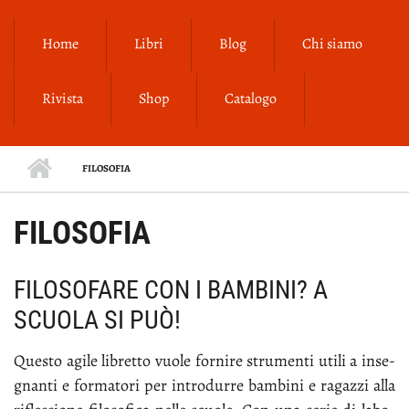
Salta al contenuto principale
Home
Libri
Blog
Chi siamo
Rivista
Shop
Catalogo
FILOSOFIA
FILOSOFIA
FILOSOFARE CON I BAMBINI? A
SCUOLA SI PUÒ!
Que­sto agi­le li­bret­to vuo­le for­ni­re stru­men­ti uti­li a in­se­
gnan­ti e for­ma­to­ri per in­tro­dur­re bam­bi­ni e ra­gaz­zi al­la